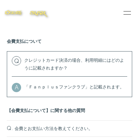
HOME
INFO
会費支払について
PROFILE
104DIARY
104PHOTO
104NEMA
クレジットカード決済の場合、利用明細にはどのよ
Q
うに記載されますか？
NFT
Live Streaming
「Ｆａｎｐｌｕｓファンクラブ」と記載されます。
STORE
A
【会費支払について】に関する他の質問
会員登録
ログイン
会費とお支払い方法を教えてください。
Q.